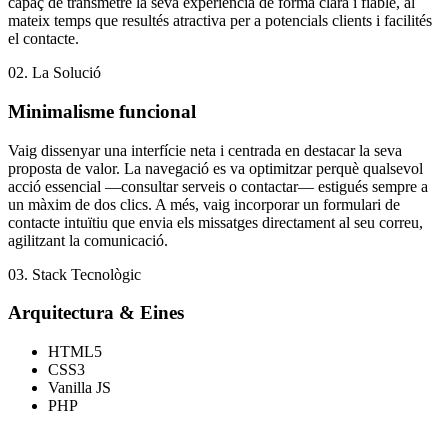
capaç de transmetre la seva experiència de forma clara i fiable, al
mateix temps que resultés atractiva per a potencials clients i facilités
el contacte.
02. La Solució
Minimalisme funcional
Vaig dissenyar una interfície neta i centrada en destacar la seva
proposta de valor. La navegació es va optimitzar perquè qualsevol
acció essencial —consultar serveis o contactar— estigués sempre a
un màxim de dos clics. A més, vaig incorporar un formulari de
contacte intuïtiu que envia els missatges directament al seu correu,
agilitzant la comunicació.
03. Stack Tecnològic
Arquitectura & Eines
HTML5
CSS3
Vanilla JS
PHP